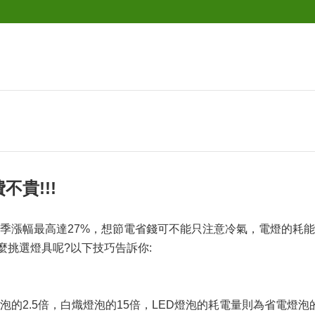
貴!!!
季漲幅最高達27%，想節電省錢可不能只注意冷氣，電燈的耗能
麼挑選燈具呢?以下技巧告訴你:
泡的2.5倍，白熾燈泡的15倍，LED燈泡的耗電量則為省電燈泡