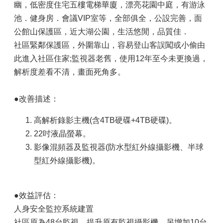
幽，低密度住宅五樓電梯華廈，漂亮花園中庭，有游泳
池．健身房．會議VIP室等，全部俱全，公設完善，面
公館山保護區，近大湖公園，生活悠閒，品質佳．
社區緊鄰保護區，外圍靠山，容易登山客誤闖或小偷由
此進入社區住家;監視器老舊，使用12年至今未更換過，
解析度差看不清，畫面死角多。
●改善描述：
高解析錄影主機(含4TB硬碟+4TB硬碟)。
22吋液晶螢幕。
影像混頻器及監視器(防水型紅外線攝影機、半球
型紅外線攝影機)。
●效益評估：
人身安全監控系統建置
社區原為48台監視，提升原有監視攝影機，另增加10台