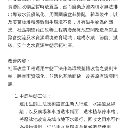
資源回收物品暫時放置區，然而廢棄泳池內積水無法排
出導致水質優氧化、周圍圍籬盆栽雜亂、雜草叢生，以
及廢棄物堆積導致衛生環境不良，具有滋生蚊蟲的隱
患。社區期望藉由改善工程將廢棄泳池空間改造為鄰里
聚會交流及水資源環境教育場域，建構永續、節能、減
碳、安全之水資源生態示範社區。
改善內容：
社區改善工程運用生態工法作為環境整體改善之規劃主
軸，將暴雨資源化，並活化基地面貌、改善原有環境問
題。
中庭生態工法：
運用生態工法技術設置生態人行道、水渠道及綠
籬，以及廣場和車道透水鋪面、透水植草停車格，
將廢泳池改造為城市地下水銀行。回收之雨水可作
為植物灌溉、消防用水及環境為氣候調節使用。