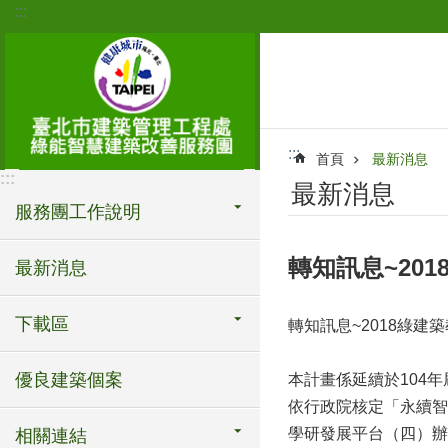
:::
跳到主要內容區塊
:::
首頁
最新消息
:::
最新消息
服務團工作說明
轉知訊息~20
最新消息
下載區
轉知訊息~2018綠建
優良建築個案
本計畫係延續於104
依行政院核定「永續智
學研發展平台（四）辦
相關連結