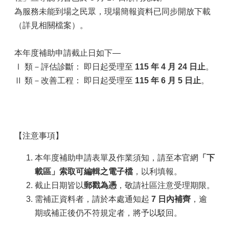
為服務未能到場之民眾，現場簡報資料已同步開放下載
（詳見相關檔案）。
本年度補助申請截止日如下—
Ⅰ 類－評估診斷： 即日起受理至
115 年 4 月 24 日止
。
Ⅱ 類－改善工程： 即日起受理至
115 年 6 月 5 日止
。
【注意事項】
本年度補助申請表單及作業須知，請至本官網
「下
載區」索取
可編輯之電子檔
，以利填報。
截止日期皆以
郵戳為憑
，敬請社區注意受理期限。
需補正資料者，請於本處通知起
7 日內補齊
，逾
期或補正後仍不符規定者，將予以駁回。